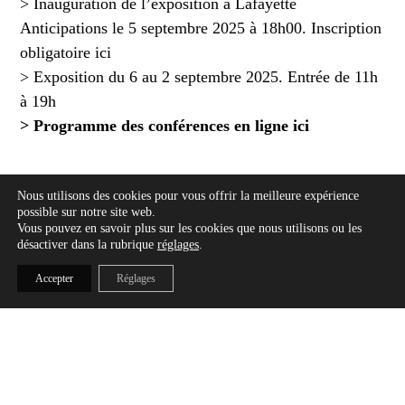
> Inauguration de l’exposition à Lafayette
Anticipations le 5 septembre 2025 à 18h00.
Inscription
obligatoire ici
> Exposition du 6 au 2 septembre 2025. Entrée de 11h
à 19h
> Programme des conférences en ligne ici
Nous utilisons des cookies pour vous offrir la meilleure expérience
CONFÉRENCES
possible sur notre site web.
Vous pouvez en savoir plus sur les cookies que nous utilisons ou les
> Voir le programme complet
désactiver dans la rubrique
réglages
.
Accepter
Réglages