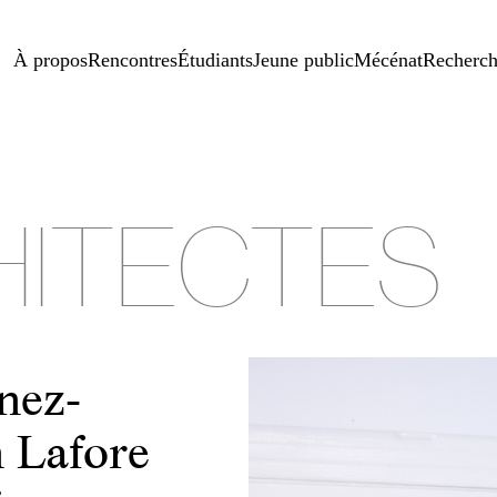
À propos
Rencontres
Étudiants
Jeune public
Mécénat
Recherc
TECTES
nez-
 Lafore