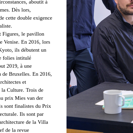
irconstances, aboutit à
rmes. Dès lors,
 de cette double exigence
liste.
t Figures, le pavillon
de Venise. En 2016, lors
Kyoto, ils débutent un
 folies intitulé
but 2019, à une
de Bruxelles. En 2016,
rchitectes et
 la Culture. Trois de
au prix Mies van der
 sont finalistes du Prix
cturale. Ils sont par
rchitecture de la Villa
ef de la revue