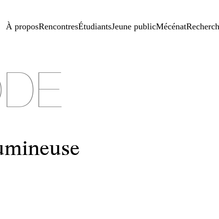
À propos
Rencontres
Étudiants
Jeune public
Mécénat
Recherc
DE
lumineuse