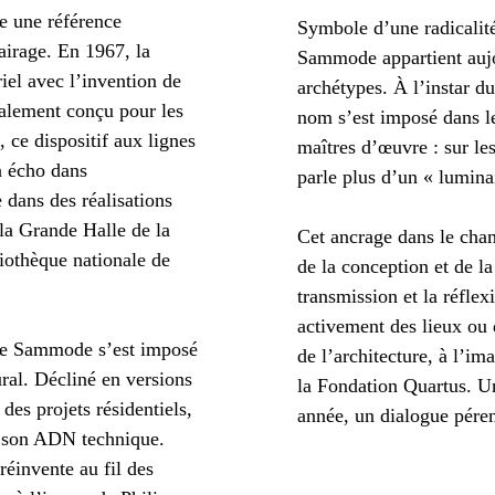
 une référence
Symbole d’une radicalité
airage. En 1967, la
Sammode appartient aujo
iel avec l’invention de
archétypes. À l’instar d
ialement conçu pour les
nom s’est imposé dans le
 ce dispositif aux lignes
maîtres d’œuvre : sur les
n écho dans
parle plus d’un « lumin
e dans des réalisations
 la Grande Halle de la
Cet ancrage dans le cham
liothèque nationale de
de la conception et de l
transmission et la réfle
activement des lieux ou
ube Sammode s’est imposé
de l’architecture, à l’i
al. Décliné en versions
la Fondation Quartus. U
es projets résidentiels,
année, un dialogue pére
nt son ADN technique.
 réinvente au fil des