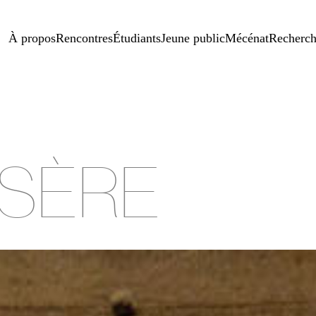
À propos
Rencontres
Étudiants
Jeune public
Mécénat
Recherc
SÈRE