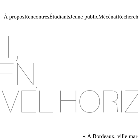
À propos
Rencontres
Étudiants
Jeune public
Mécénat
Recherc
T,
EN,
VEL HORI
« À Bordeaux, ville marq