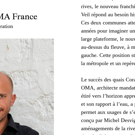
rives, le nouveau franch
Veil répond au besoin hi
OMA France
Ces deux communes atten
ration
années pour imaginer u
large plateforme, le nou
au-dessus du fleuve, à mi
gauche. Cette position s
la métropole et un repèr
Le succès des quais Cora
OMA, architecte mandata
étiré vers l’horizon app
et son rapport à l’eau, a
permet aux usages de s’e
conçu par Michel Desvig
aménagements de la rive