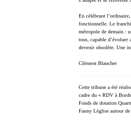
s’adapte et se réinvente a
En célébrant l’ordinaire, 
fonctionnelle. Le franch
métropole de demain : u
tous, capable d’évoluer 
devenir obsolète. Une inv
Clément Blanchet
Cette tribune a été réali
cadre du « RDV à Bordea
Fonds de dotation Quartu
Fanny Léglise autour de l