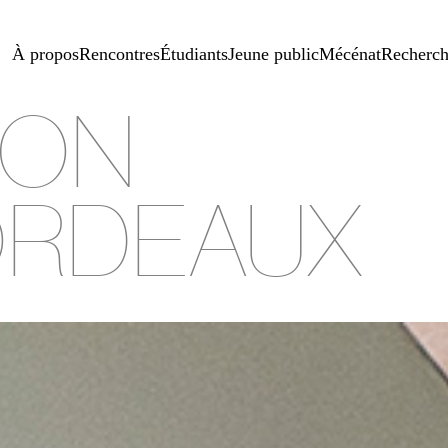
À propos
Rencontres
Étudiants
Jeune public
Mécénat
Recherc
SON
RDEAUX